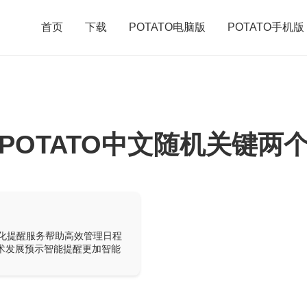
首页
下载
POTATO电脑版
POTATO手机版
POTATO中文随机关键两
性化提醒服务帮助高效管理日程
术发展预示智能提醒更加智能