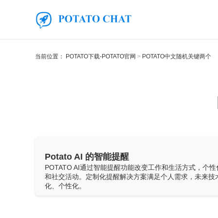
当前位置：
POTATO下载-POTATO官网
POTATO中文随机关键两个
Potato AI 的智能提醒
POTATO AI通过智能提醒功能改变工作和生活方式，个
和社交活动。定制化提醒解决方案满足个人需求，未来技
化、个性化。