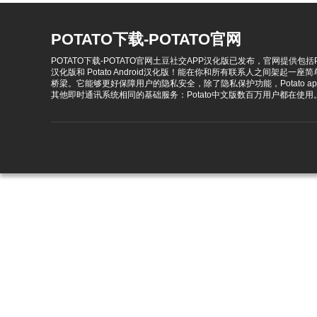
POTATO下载-POTATO官网
POTATO下载-POTATO官网土豆社交APP汉化版已发布，官网提供包括Pota
汉化版和 Potato Android汉化版！能在你和所有联系人之间架起一座
桥梁。它能够更好保障用户的隐私安全，除了隐私保护功能，Potato a
其他即时通讯系统相同的基础服务：Potato中文版数百万用户都在使用