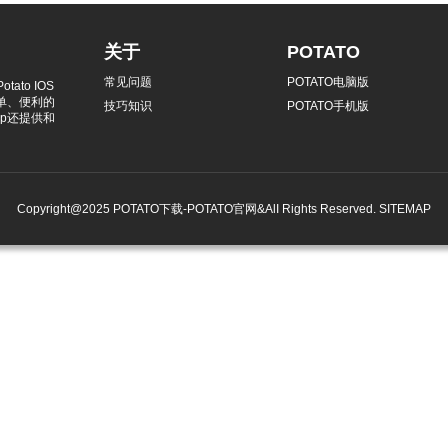
关于
POTATO
常见问题
POTATO电脑版
to IOS
简单、便利的
技巧知识
POTATO手机版
pp还提供和
。
Copyright@2025 POTATO下载-POTATO官网&AlI Rights Reserved.
SITEMAP