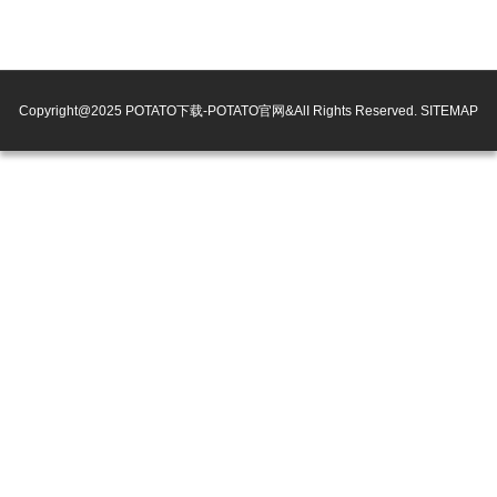
Copyright@2025 POTATO下载-POTATO官网&AlI Rights Reserved.
SITEMAP