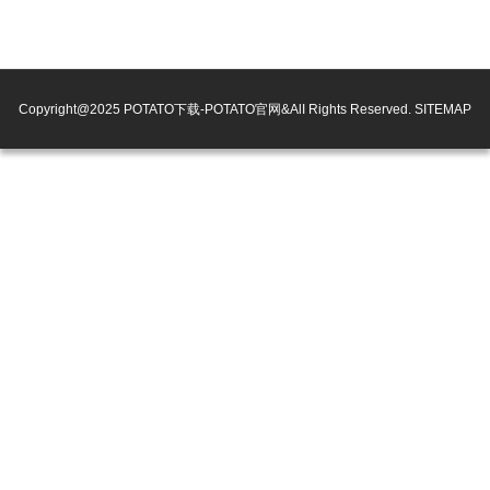
Copyright@2025 POTATO下载-POTATO官网&AlI Rights Reserved.
SITEMAP