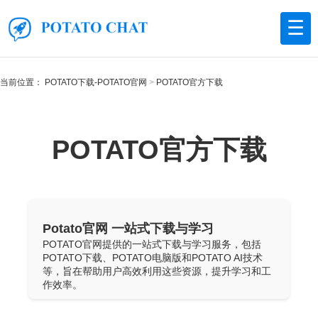
☰
当前位置：
POTATO下载-POTATO官网
POTATO官方下载
POTATO官方下载
Potato官网 一站式下载与学习
POTATO官网提供的一站式下载与学习服务，包括
POTATO下载、POTATO电脑版和POTATO AI技术
等，旨在帮助用户高效利用这些资源，提升学习和工
作效率。