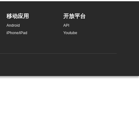
移动应用
开放平台
Android
API
iPhone/iPad
Youtube