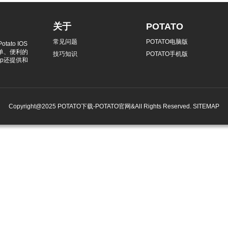
关于
POTATO
常见问题
POTATO电脑版
to IOS
简单、便利的
技巧知识
POTATO手机版
pp还提供和
。
Copyright@2025 POTATO下载-POTATO官网&AlI Rights Reserved.
SITEMAP