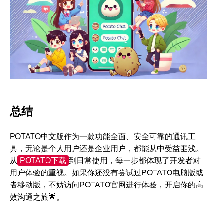
总结
POTATO中文版作为一款功能全面、安全可靠的通讯工
具，无论是个人用户还是企业用户，都能从中受益匪浅。
从
POTATO下载
到日常使用，每一步都体现了开发者对
用户体验的重视。如果你还没有尝试过POTATO电脑版或
者移动版，不妨访问POTATO官网进行体验，开启你的高
效沟通之旅🌟。