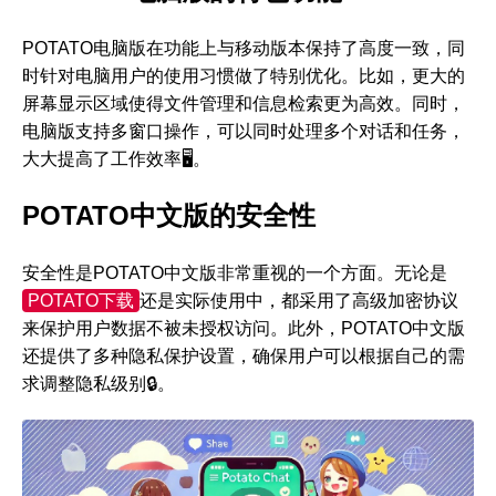
POTATO电脑版在功能上与移动版本保持了高度一致，同
时针对电脑用户的使用习惯做了特别优化。比如，更大的
屏幕显示区域使得文件管理和信息检索更为高效。同时，
电脑版支持多窗口操作，可以同时处理多个对话和任务，
大大提高了工作效率🖥️。
POTATO中文版的安全性
安全性是POTATO中文版非常重视的一个方面。无论是
POTATO下载
还是实际使用中，都采用了高级加密协议
来保护用户数据不被未授权访问。此外，POTATO中文版
还提供了多种隐私保护设置，确保用户可以根据自己的需
求调整隐私级别🔒。