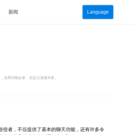
新闻
Language
全性，实用功能众多，自定义选项丰富。
的佼佼者，不仅提供了基本的聊天功能，还有许多令