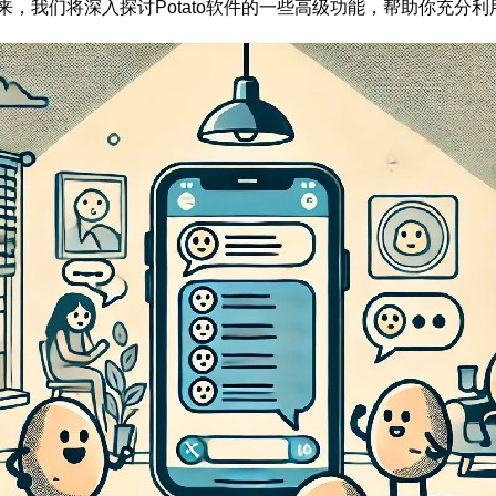
，我们将深入探讨Potato软件的一些高级功能，帮助你充分利