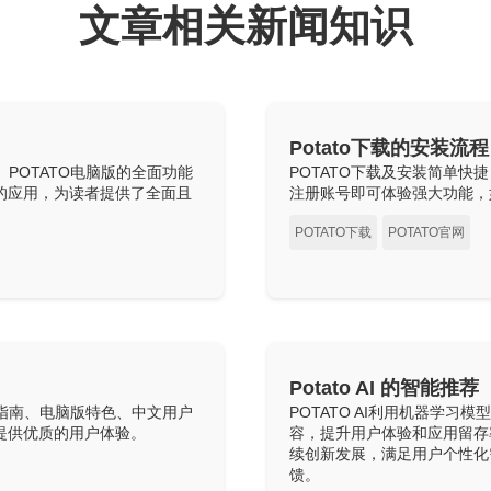
文章相关新闻知识
Potato下载的安装流程
、POTATO电脑版的全面功能
POTATO下载及安装简单快
技术的应用，为读者提供了全面且
注册账号即可体验强大功能，
POTATO下载
POTATO官网
Potato AI 的智能推荐
装指南、电脑版特色、中文用户
POTATO AI利用机器学
何提供优质的用户体验。
容，提升用户体验和应用留存
续创新发展，满足用户个性化需
馈。