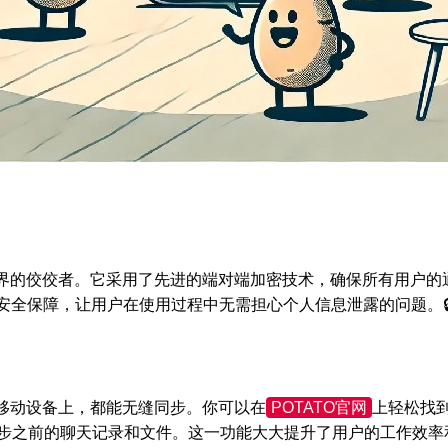
是业界的佼佼者。它采用了先进的端对端加密技术，确保所有用户
安全保障，让用户在使用过程中无需担心个人信息泄露的问题。
是移动设备上，都能无缝同步。你可以在
POTATO官网
上轻松找
步之前的聊天记录和文件。这一功能大大提升了用户的工作效率和