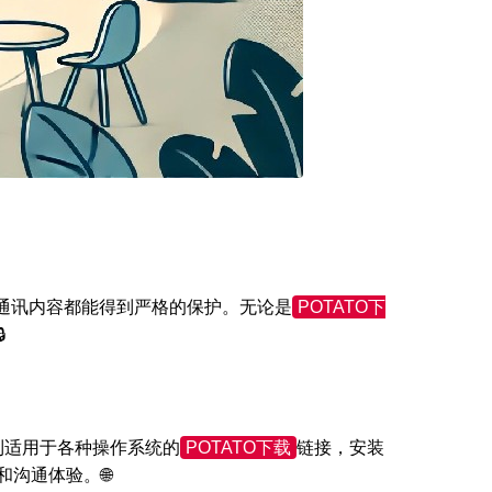
的通讯内容都能得到严格的保护。无论是
POTATO下

到适用于各种操作系统的
POTATO下载
链接，安装
沟通体验。🌐