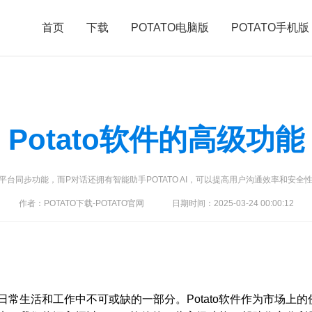
首页
下载
POTATO电脑版
POTATO手机版
Potato软件的高级功能
和多平台同步功能，而P对话还拥有智能助手POTATO AI，可以提高用户沟通效率和安
作者：POTATO下载-POTATO官网
日期时间：2025-03-24 00:00:12
常生活和工作中不可或缺的一部分。Potato软件作为市场上