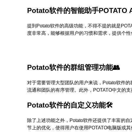
Potato软件的智能助手POTATO A
提到Potato软件的高级功能，不得不提的就是PO
度非常高，能够根据用户的习惯和需求，提供个性化的
Potato软件的群组管理功能👥
对于需要管理大型团队的用户来说，Potato软
流通和团队的有序管理。此外，POTATO中文的支
Potato软件的自定义功能🛠️
除了上述功能之外，Potato软件还提供了丰富
节上的优化，使得用户在使用POTATO电脑版或