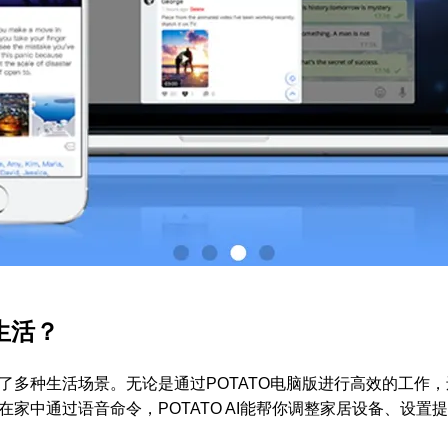
生活？
跨越了多种生活场景。无论是通过POTATO电脑版进行高效的工作
下，在家中通过语音命令，POTATO AI能帮你调整家居设备、