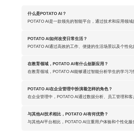
什么是POTATO AI？
POTATO AI是一款领先的智能平台，通过技术和应用
POTATO AI如何改变日常生活？
POTATO AI通过高效的工作、便捷的生活场景以及个
在教育领域，POTATO AI有什么创新应用？
在教育领域，POTATO AI能够通过智能分析学生的学
POTATO AI在企业管理中扮演着怎样的角色？
在企业管理中，POTATO AI通过数据分析、员工管理
与其他AI技术相比，POTATO AI有何优势？
与其他AI平台相比，POTATO AI注重用户体验和个