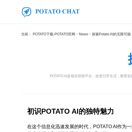
当前：
POTATO下载-POTATO官网
News
探索Potato AI的无限可能
POTATO AI是领先智能平台，改变日常生活，教
初识POTATO AI的独特魅力
在这个信息化迅速发展的时代，POTATO AI作