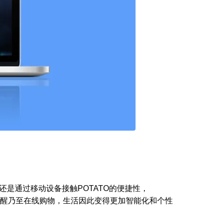
，还是通过移动设备接触POTATO的便捷性，
设置提醒乃至在线购物，生活因此变得更加智能化和个性